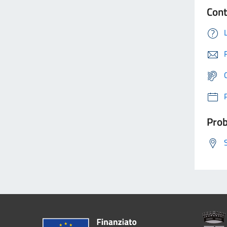
Cont
Prob