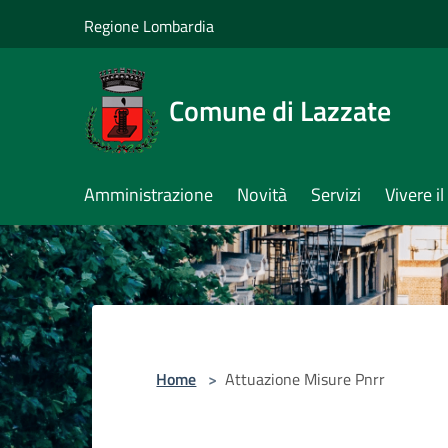
Salta al contenuto principale
Regione Lombardia
Comune di Lazzate
Amministrazione
Novità
Servizi
Vivere 
Home
>
Attuazione Misure Pnrr