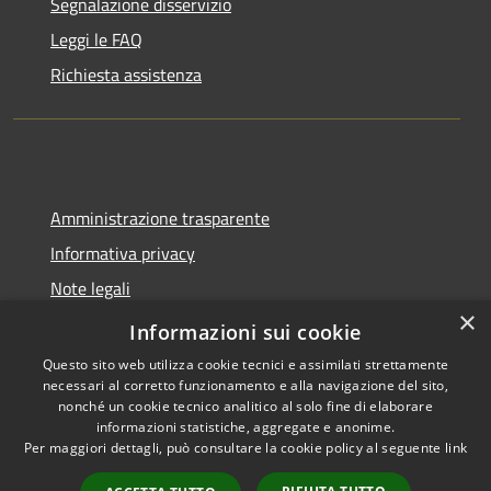
Segnalazione disservizio
Leggi le FAQ
Richiesta assistenza
Amministrazione trasparente
Informativa privacy
Note legali
×
Dichiarazione di accessibilità
Informazioni sui cookie
Questo sito web utilizza cookie tecnici e assimilati strettamente
necessari al corretto funzionamento e alla navigazione del sito,
nonché un cookie tecnico analitico al solo fine di elaborare
informazioni statistiche, aggregate e anonime.
RSS
Copyright © 2026 • Comune di
Per maggiori dettagli, può consultare la cookie policy al seguente
link
Accessibilità
Lazzate • Powered by
Privacy
Municipium
Accesso
•