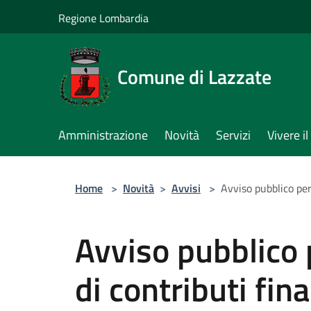
Salta al contenuto principale
Regione Lombardia
Comune di Lazzate
Amministrazione
Novità
Servizi
Vivere 
Home
>
Novità
>
Avvisi
>
Avviso pubblico per 
Avviso pubblico 
di contributi fin