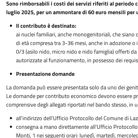
Sono rimborsabili i costi dei servizi riferiti al periodo
luglio 2025, per un ammontare di 60 euro mensili per 
Il contributo è destinato:
ai nuclei familiari, anche monogenitoriali, che siano 
di età compresa tra 3-36 mesi, anche in adozione o in
0/3 (asilo nido, micro nido e nido famiglia) offerti d
autorizzate al funzionamento, in possesso dei requisi
Presentazione domande
La domanda può essere presentata solo da uno dei genito
Le domande per contributo economico devono essere pre
comprensive degli allegati riportati nel bando stesso, in 
all’indirizzo dell’Ufficio Protocollo del Comune di La
consegna a mano direttamente all’Ufficio Protocollo
Monti, 1 nei seguenti orari: lunedì, martedì, mercoled