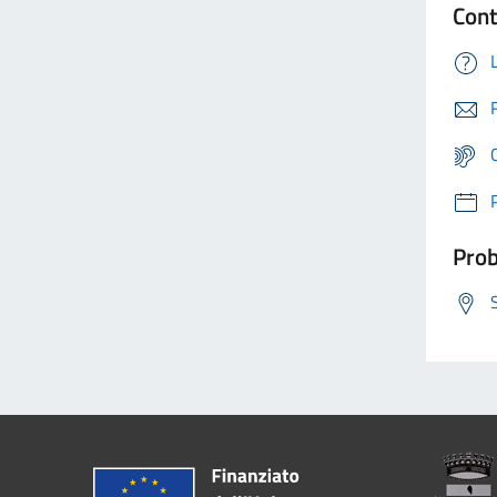
Cont
Prob