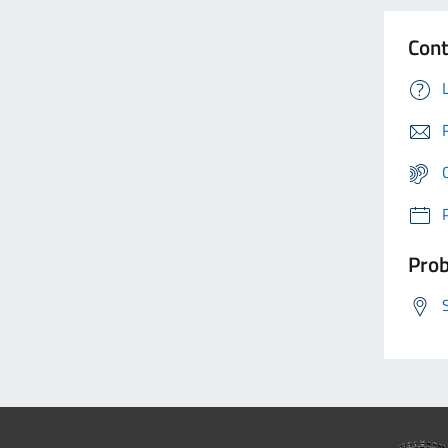
Cont
Prob