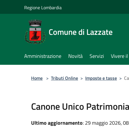
Salta al contenuto principale
Regione Lombardia
Comune di Lazzate
Amministrazione
Novità
Servizi
Vivere 
Home
>
Tributi Online
>
Imposte e tasse
>
Ca
Canone Unico Patrimonia
Ultimo aggiornamento
: 29 maggio 2026, 08