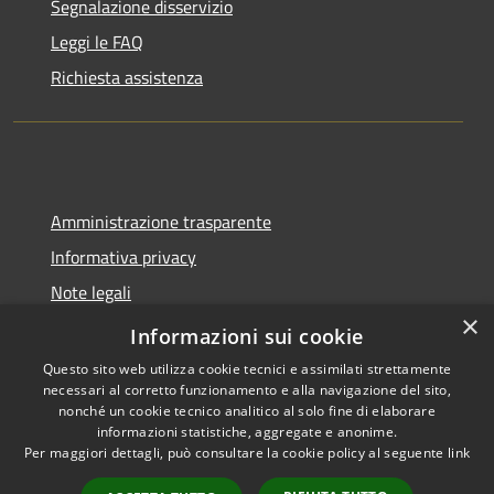
Segnalazione disservizio
Leggi le FAQ
Richiesta assistenza
Amministrazione trasparente
Informativa privacy
Note legali
×
Dichiarazione di accessibilità
Informazioni sui cookie
Questo sito web utilizza cookie tecnici e assimilati strettamente
necessari al corretto funzionamento e alla navigazione del sito,
nonché un cookie tecnico analitico al solo fine di elaborare
informazioni statistiche, aggregate e anonime.
RSS
Copyright © 2026 • Comune di
Per maggiori dettagli, può consultare la cookie policy al seguente
link
Accessibilità
Lazzate • Powered by
Privacy
Municipium
Accesso
•