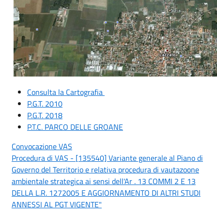
Consulta la Cartografia
P.G.T. 2010
P.G.T. 2018
P.T.C. PARCO DELLE GROANE
Convocazione VAS
Procedura di VAS - [135540] Variante generale al Piano di
Governo del Territorio e relativa procedura di vautazoone
ambientale strategica ai sensi dell'Ar . 13 COMMI 2 E 13
DELLA L.R. 1272005 E AGGIORNAMENTO DI ALTRI STUDI
ANNESSI AL PGT VIGENTE"