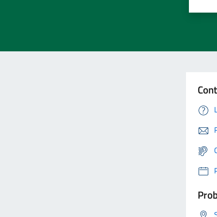
Cont
Prob