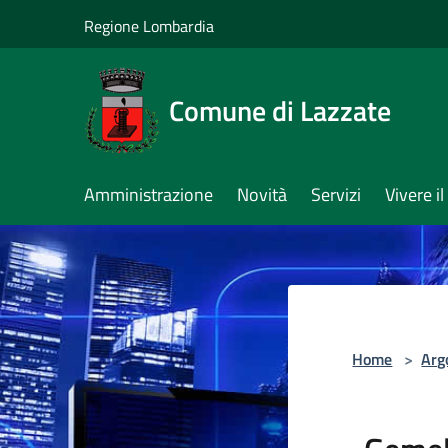
Salta al contenuto principale
Regione Lombardia
Comune di Lazzate
Amministrazione
Novità
Servizi
Vivere 
Home
>
Arg