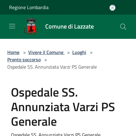
Salta al contenuto principale
Regione Lombardia
Comune di Lazzate
Home
>
Vivere il Comune
>
Luoghi
>
Pronto soccorso
>
Ospedale SS. Annunziata Varzi PS Generale
Ospedale SS.
Annunziata Varzi PS
Generale
Ospedale SS. Annunziata Varzi PS Generale