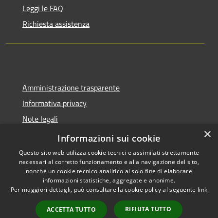
Leggi le FAQ
Richiesta assistenza
Amministrazione trasparente
Informativa privacy
Note legali
×
Dichiarazione di accessibilità
Informazioni sui cookie
Questo sito web utilizza cookie tecnici e assimilati strettamente
necessari al corretto funzionamento e alla navigazione del sito,
nonché un cookie tecnico analitico al solo fine di elaborare
informazioni statistiche, aggregate e anonime.
RSS
Copyright © 2026 • Comune di
Per maggiori dettagli, può consultare la cookie policy al seguente
link
Accessibilità
Lazzate • Powered by
Privacy
Municipium
Accesso
•
RIFIUTA TUTTO
ACCETTA TUTTO