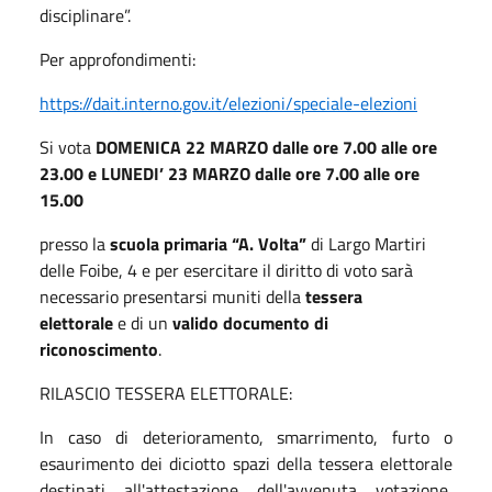
disciplinare”.
Per approfondimenti:
https://dait.interno.gov.it/elezioni/speciale-elezioni
Si vota
DOMENICA 22 MARZO dalle ore 7.00 alle ore
23.00 e
LUNEDI’ 23 MARZO dalle ore 7.00 alle ore
15.00
presso la
scuola primaria “A. Volta”
di Largo Martiri
delle Foibe, 4 e per esercitare il diritto di voto sarà
necessario presentarsi muniti della
tessera
elettorale
e di un
valido
documento di
riconoscimento
.
RILASCIO TESSERA ELETTORALE:
In caso di deterioramento, smarrimento, furto o
esaurimento dei diciotto spazi della tessera elettorale
destinati all'attestazione dell'avvenuta votazione,