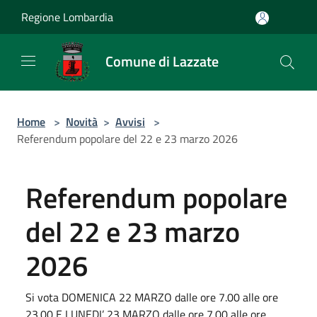
Salta al contenuto principale
Regione Lombardia
Comune di Lazzate
Home
>
Novità
>
Avvisi
>
Referendum popolare del 22 e 23 marzo 2026
Referendum popolare
del 22 e 23 marzo
2026
Si vota DOMENICA 22 MARZO dalle ore 7.00 alle ore
23.00 E LUNEDI’ 23 MARZO dalle ore 7.00 alle ore