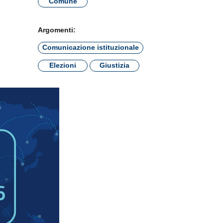
Comune
Argomenti:
Comunicazione istituzionale
Elezioni
Giustizia
×
nzionamento e
nformazioni