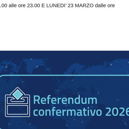
00 alle ore 23.00 E LUNEDI’ 23 MARZO dalle ore
Informazioni sui cookie
web utilizza cookie tecnici e assimilati strettamente necessari al corretto fu
azione del sito, nonché un cookie tecnico analitico al solo fine di elaborare i
statistiche, aggregate e anonime.