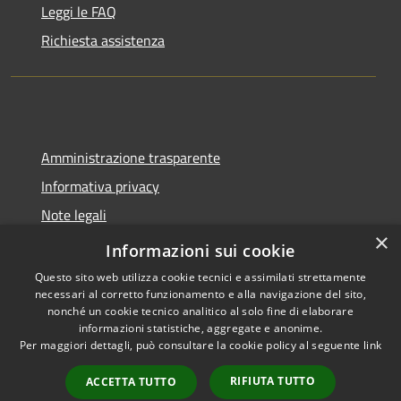
Leggi le FAQ
Richiesta assistenza
Amministrazione trasparente
Informativa privacy
Note legali
×
Dichiarazione di accessibilità
Informazioni sui cookie
Questo sito web utilizza cookie tecnici e assimilati strettamente
necessari al corretto funzionamento e alla navigazione del sito,
nonché un cookie tecnico analitico al solo fine di elaborare
informazioni statistiche, aggregate e anonime.
RSS
Copyright © 2026 • Comune di
Per maggiori dettagli, può consultare la cookie policy al seguente
link
Accessibilità
Lazzate • Powered by
Privacy
Municipium
Accesso
•
RIFIUTA TUTTO
ACCETTA TUTTO
Cookie
redazione